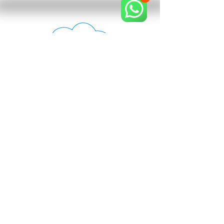
SOLUÇÕES EM TECNOLOGIA EM MANAUS
Há 10 anos a Solutions tecnologia
fornece as melhores soluções em
Infra-estrutura de Redes CFTV
Digital controles de acesso e Ponto.
ENTRE EM CONTATO
Clique no botão do WhatsApp e fale com
nossos consultores!
(92) 3345-5660