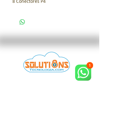
8 Conectores P4
SOLUÇÕES EM TECNOLOGIA EM MANAUS
Há 10 anos a Solutions tecnologia
fornece as melhores soluções em
Infra-estrutura de Redes CFTV
Digital controles de acesso e Ponto.
ENTRE EM CONTATO