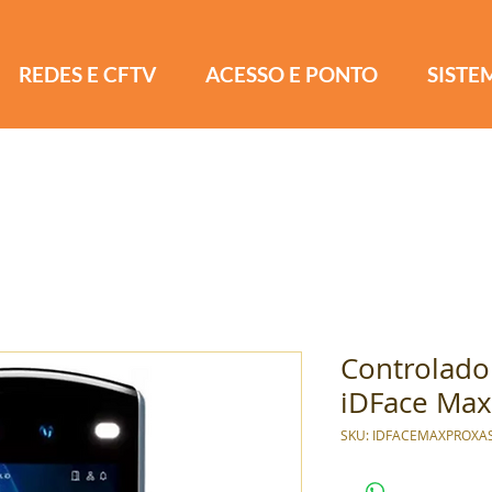
REDES E CFTV
ACESSO E PONTO
SISTE
Controlador
iDFace Max
SKU: IDFACEMAXPROXA