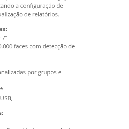
litando a configuração de 
alização de relatórios.
ax:
 7”
00.000 faces com detecção de 
onalizadas por grupos e 
o*
 USB,
s: