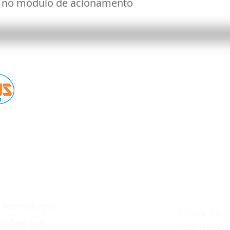
ta no módulo de acionamento
ENTRE
Rua Doutor
OGIA EM MANAUS
das Graças
 tecnologia
Clique no 
luções em
com nossos 