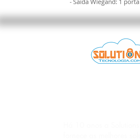
- Saída Wiegand: 1 por
SOLUÇÕES EM TECNOL
Há 10 anos a Solutions
fornece as melhores so