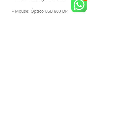
– Mouse: Óptico USB 800 DPI
– Teclado: USB ABNTII
– Conteúdo da Embalagem: 
Computador, cabo de energia, 
manual de usuário.
– Conexão HDMI: Sim possui
– Dimensões da embalagem – cm 
(AxLxP): 46cm x 23cm x 49cm;
– Dimensões do produto – cm 
(AxLxP): 44cm x 21cm x 47cm;
– Fabricante: Everex Computer;
– Webcam Integrada: Não;
Garantia: 12 Meses.